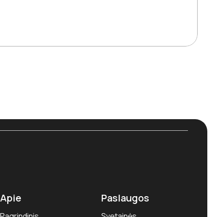
Apie
Paslaugos
Pagrindinis
Svetainės